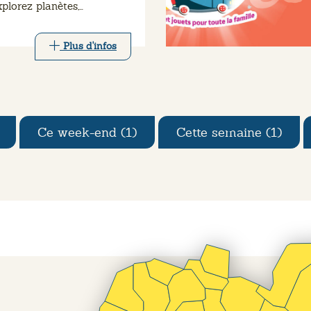
plorez planètes,
laxies et amas d'étoiles,
rant les constellations et
Plus d'infos
l'Univers.
Ce week-end (1)
Cette semaine (1)