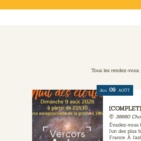
Tous les rendez-vous, 
09
dim.
AOÛT
[COMPLET] 
38680 Cho
Évadez-vous l
l'un des plus 
France. À l'ai