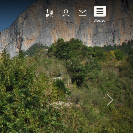
Suivez
Menu
nous
!