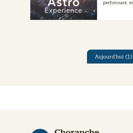
performant, ex
nébuleuses, ga
tout en découv
les secrets de 
Aujourd'hui (1)