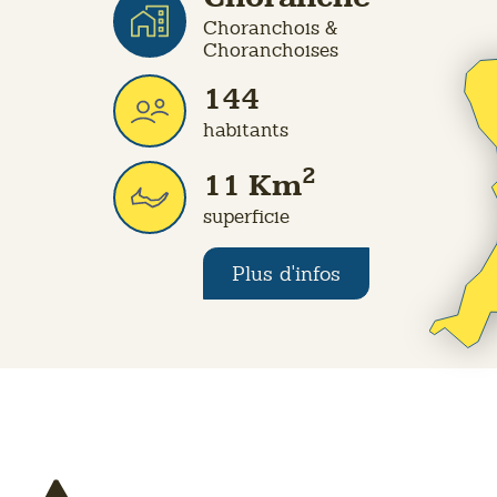
Choranche
Choranchois &
Choranchoises
144
habitants
2
11
Km
superficie
Plus d'infos