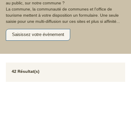
au public, sur notre commune ?
La commune, la communauté de communes et l'office de
tourisme mettent à votre disposition un formulaire. Une seule
saisie pour une multi-diffusion sur ces sites et plus si affinité...
Saisissez votre évènement
42 Résultat(s)
08
sam.
AOÛT
75 DATES