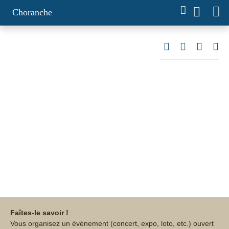
Choranche
Agenda
L'agenda des prochains évènements à Choranche,
Auberives-en-Royans, Châtelus, Pont-en-Royans,
Rencurel, Saint-André-en-Royans, Saint-Just-de-
Claix et Saint-Romans.
Faîtes-le savoir !
Vous organisez un évènement (concert, expo, loto, etc.) ouvert