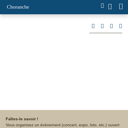
Choranche
Agenda
L'agenda des prochains évènements à Choranche,
Auberives-en-Royans, Châtelus, Pont-en-Royans,
Rencurel, Saint-André-en-Royans, Saint-Just-de-
Claix et Saint-Romans.
Faîtes-le savoir !
Vous organisez un évènement (concert, expo, loto, etc.)