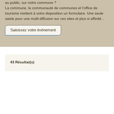
ouvert au public, sur notre commune ?
La commune, la communauté de communes et l'office de
tourisme mettent à votre disposition un formulaire. Une
seule saisie pour une multi-diffusion sur ces sites et plus si
affinité...
Saisissez votre évènement
43 Résultat(s)
07
ven.
AOÛT
1 DATES