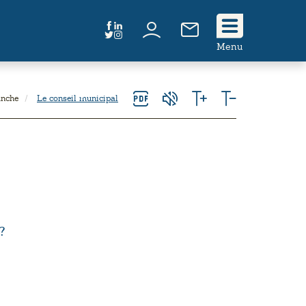
Suivez
Menu
nous
!
anche
Le conseil municipal
?