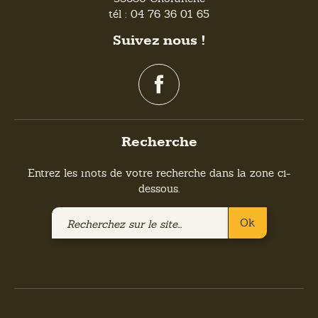
tél : 04 76 36 01 65
Suivez nous !
Recherche
Entrez les mots de votre recherche dans la zone ci-
dessous.
Recherchez
Ok
sur
le
site