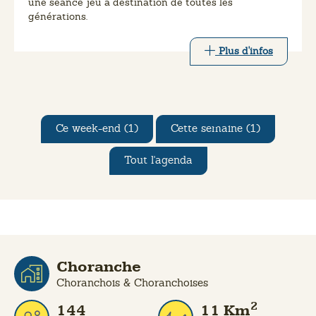
une séance jeu à destination de toutes les
générations.
Plus d'infos
Ce week-end (1)
Cette semaine (1)
Tout l'agenda
Choranche
Choranchois & Choranchoises
2
144
11
Km