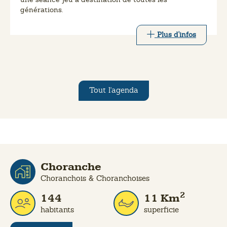
générations.
Plus d'infos
Tout l'agenda
Choranche
Choranchois & Choranchoises
2
144
11
Km
habitants
superficie