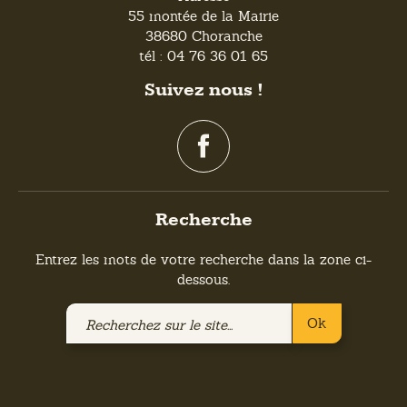
55 montée de la Mairie
38680 Choranche
tél : 04 76 36 01 65
Suivez nous !
Recherche
Entrez les mots de votre recherche dans la zone ci-
dessous.
Recherchez
Ok
sur
le
site